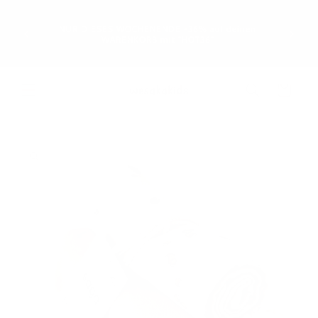
Direkt
GRATIS 
zum
geht: Le
Inhalt
NUR DIESES WOCHENENDE -36% auf deinen
oder e
WARENKORB mit "HOT36"
werd
Warenkorb
oduktinformationen
ringen