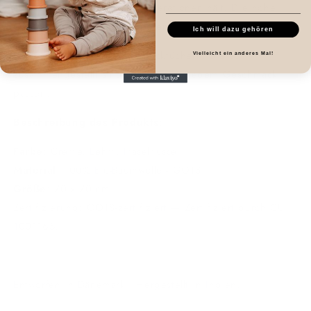
absorbiert und vor allem Generationen hält. Die hohe
Qualität kann man sofort spüren.
Ich will dazu gehören
Dieses Set besteht aus 3 Spucktüchern, die so
Vielleicht ein anderes Mal!
zusammengestellt sind, dass sie zu jedem Geschmack
passen.
Beschreibung des Produkts
:
Farbe
: Creme, Lehm, Haselnüsse
Material
: 100% Bio-Baumwolle - GOTS.
Größe
: 70 x 70 cm
Zertifizierung: GOTS-zertifiziert — Zertifiziert durch CU
1001165.
Entworfen in Dänemark | Hergestellt in Indien.