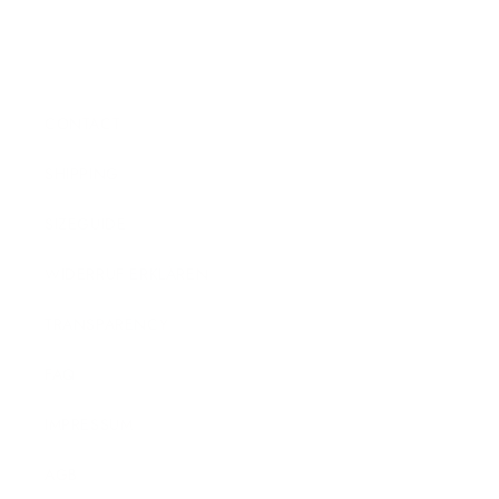
CONTACT
SHIPPING
SIZEGUIDE
WIDERRUF ERKLÄREN
TRANSPARENCY
FAQ
IMPRESSUM
AGB