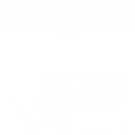
Direkt
GRATIS 
zum
geht: Le
Inhalt
NUR DIESES WOCHENENDE -36% auf deinen
oder e
WARENKORB mit "HOT36"
werd
Warenkorb
Filtern und sortieren
23 Produkte
Sale
Sale