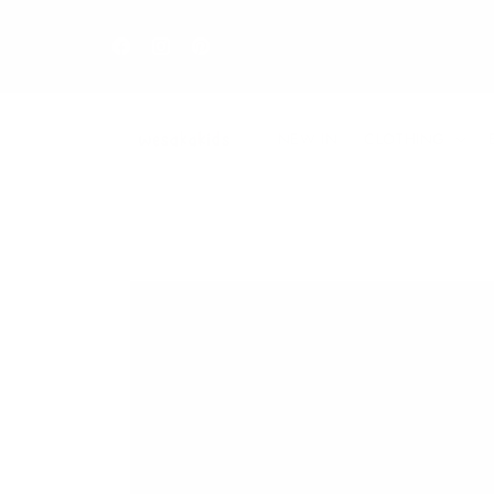
Direkt
zum
Inhalt
Facebook
Instagram
Pinterest
NEW IN
CLOTHING
Zu
Produktinformationen
springen