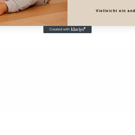
Vielleicht ein an
ING
SIZEGUIDE
WIDERRUF ERKLÄREN
TRANSPARENCY
F
AGB