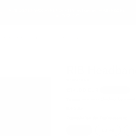
GR
NUR DIESES WOCHENENDE -36% auf deinen WARENKORB
L
mit "HOT36"
ESSENTIALS
ADULTS
GIFT CARD
RIB Headband
WESAKAKIDS
Normaler
€14,00 EUR
Ausverkauft
Preis
Versand
wird beim Checkout berechnet
SIZEGUIDE
Eigenschaften der Kopfbedeckung
Variante
Variante
KU 44
KU 46
Ku
ausverkauft
ausverkauf