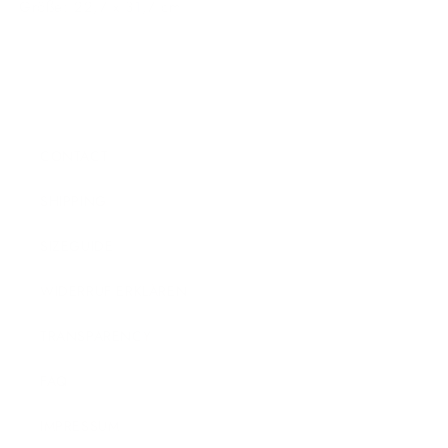
Größe: 22,7 x 31,7 cm
CONTACT
SHIPPING
SIZEGUIDE
WIDERRUF ERKLÄREN
TRANSPARENCY
FAQ
IMPRESSUM