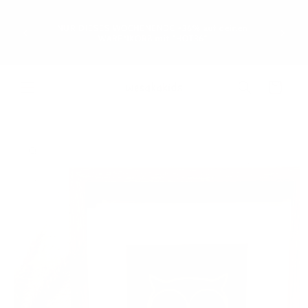
Direkt
GRATIS 
zum
geht: Le
Inhalt
NUR DIESES WOCHENENDE -36% auf deinen
oder e
WARENKORB mit "HOT36"
werd
Warenkorb
oduktinformationen
ringen