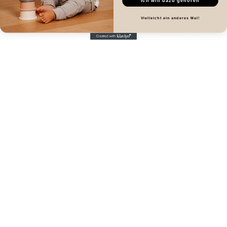
Ich will dazu gehören
Shop-Informationen anzeigen
Vielleicht ein anderes Mal!
Holzbild Kinderzimmer – erhältlich in verschiedenen
Designs
Unsere liebevoll gelaserten Holzbilder bringen
Natürlichkeit und Wärme ins Kinderzimmer. Jedes Motiv
wird präzise aus Holz gefertigt und in einem passenden
Rahmen präsentiert – perfekt als Wanddekoration,
Geschenk zur Geburt oder Taufe.
•
Minimalistisches Design, kindgerecht & zeitlos
•
Hochwertiges Naturholz, sauber gelasert
•
Ideal als Einzelstück oder im Set kombinierbar
•
Bringt Gemütlichkeit und Stil in jedes Kinderzimmer.