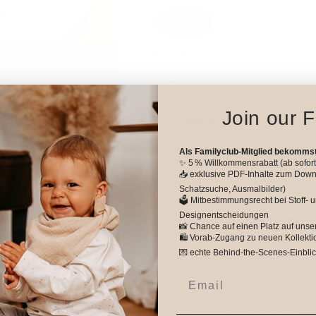
KU 44
KU 46
KU
Anzahl
Verringere
Erhöhe
die
die
Join our F
Menge
Menge
LIEFERFRIST: 5-9 Tage
für
für
Headband
Headband
nachhaltiges Produkt
Als Familyclub-Mitglied bekommst
dark
dark
✨ 5 % Willkommensrabatt (ab sofort
📥 exklusive PDF-Inhalte zum Down
green
green
designed und produziert in Ö
Schatzsuche, Ausmalbilder)
/
/
🗳️ Mitbestimmungsrecht bei Stoff- 
mini
mini
Designentscheidungen
In den Waren
bears
bears
📸 Chance auf einen Platz auf unse
🛍️ Vorab-Zugang zu neuen Kollekt
💌 echte Behind-the-Scenes-Einblick
Abholung bei
wesakakids
verfügbar
Email
Gewöhnlich fertig in 2 - 4 Tagen
Shop-Informationen anzeigen