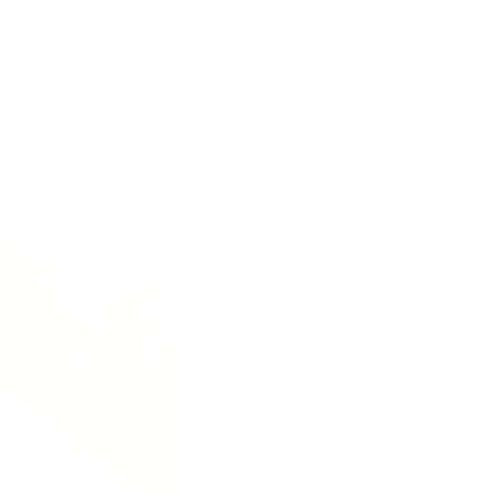
GR
NUR DIESES WOCHENENDE -36% auf deinen WARENKORB
L
mit "HOT36"
ESSENTIALS
ADULTS
GIFT CARD
Headband dar
bears
WESAKAKIDS
Normaler
€16,00 EUR
Preis
Versand
wird beim Checkout berechnet
SIZEGUIDE
Kopfumfang