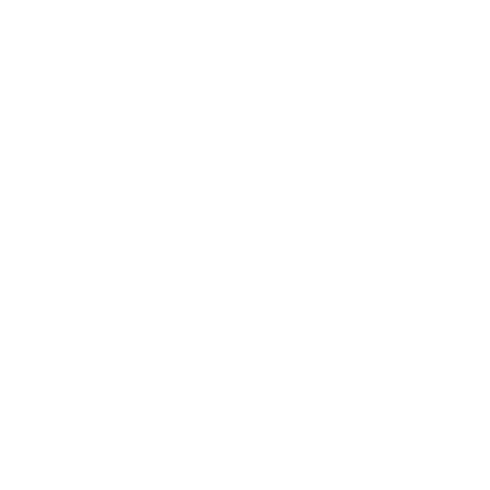
In den Warenkorb legen
Abholung bei
wesakakids
verfügbar
Gewöhnlich fertig in 2 - 4 Tagen
Shop-Informationen anzeigen
Wendestirnband aus Biomaterialien mit exklusivem
Stoffdesign "Confetti"
Material
: 95% Bio-Baumwolle 5%Elasthan
CONTACT