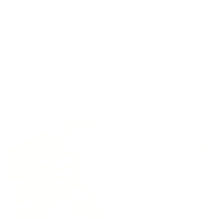
Direkt
GRATIS 
zum
geht: Le
Inhalt
NUR DIESES WOCHENENDE -36% auf deinen
oder e
WARENKORB mit "HOT36"
werd
Warenkorb
oduktinformationen
ringen